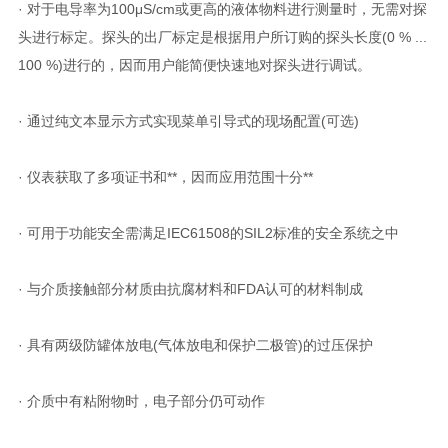
· 对于电导率为100μS/cm或更高的液体物料进行测量时，无需对探
头进行标定。探头的出厂标定是根据用户所订购的探头长度(0 % ...
100 %)进行的，因而用户能简便快速地对探头进行调试。
· 通过纯文本显示方式实现菜单引导式的现场配置(可选)
· 仪表获取了多项证书和**，因而应用范围十分**
· 可用于功能安全需满足IEC61508的SIL2标准的安全系统之中
· 与介质接触部分材质由抗腐材料和FDA认可的材料制成
· 具有两级防罐体放电(气体放电和保护二极管)的过压保护
· 介质中有粘附物时，电子部分仍可动作