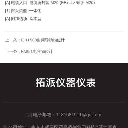
[A] 电缆入口: 电缆密封套 M20 (EEx d > 螺纹 M20)
[1] 探头类型: 一体化
[A] 附加选项: 基本型
上一条：
E+H 508射频导纳物位计
下一条：
FMI51电容物位计
电子邮箱：1181681911@qq.com
公司地址：南京市栖霞区迈皋桥创业园科技**基地寅春路18号-F280